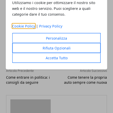
Utilizziamo i cookie per ottimizzare il nostro sito
compleanno o in occasione di eventi come
web e il nostro servizio. Puoi scegliere a quali
l’anniversario dell’apertura della palestra.
categorie dare il tuo consenso.
Cookie Policy
|
Privacy Policy
Personalizza
Facebook
Twitter
Whatsapp
Rifiuta Opzionali
Accetta Tutto
Articolo Precedente
Articolo Successivo
Come entrare in politica: i
Come tenere la propria
consigli da seguire
auto sempre come nuova