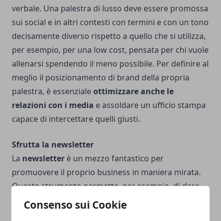
verbale. Una palestra di lusso deve essere promossa
sui social e in altri contesti con termini e con un tono
decisamente diverso rispetto a quello che si utilizza,
per esempio, per una low cost, pensata per chi vuole
allenarsi spendendo il meno possibile.
Per definire al
meglio il posizionamento di brand della propria
palestra, è essenziale
ottimizzare anche le
relazioni con i media
e assoldare un ufficio stampa
capace di intercettare quelli giusti.
Sfrutta la newsletter
La
newsletter
è un mezzo fantastico per
promuovere il proprio business in maniera mirata.
Questo strumento permette, per esempio, di dare
spazio a
promozioni personalizzate
, da riservare ai
Consenso sui Cookie
clienti, per esempio, in giorni come il loro