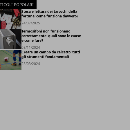
TICOLI POPOLARI
Stesa e lettura dei tarocchi della
fortuna: come funziona davvero?
24/07/2025
Termosifoni non funzionano
correttamente: quali sono le cause
e come fare?
08/11/2024
Creare un campo da calcetto: tutti
gli strumenti fondamentali
23/03/2024