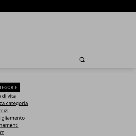
Cerca
TEGORIE
e di vita
za categoria
cizi
igliamento
enamenti
rt