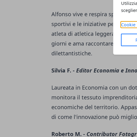
Utilizzi
sceglie
Alfonso vive e respira sport da s
sportivi e le iniziative per il t
Cookie 
atleta di atletica leggera, conosce
giorni e ama raccontare le storie 
dilettantistiche.
Silvia F. -
Editor Economia e Inn
Laureata in Economia con un dott
monitora il tessuto imprenditoria
economiche del territorio. Appass
di come l'innovazione può miglior
Roberto M. -
Contributor Fotogr