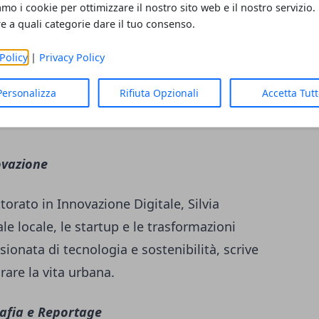
amo i cookie per ottimizzare il nostro sito web e il nostro servizio.
re a quali categorie dare il tuo consenso.
empre. Segue le squadre locali, gli eventi
empo libero con entusiasmo contagioso. Ex
Policy
|
Privacy Policy
 l'importanza dello sport nella vita di tutti i
Personalizza
Rifiuta Opzionali
Accetta Tut
degli sportivi emergenti e delle realtà
ovazione
orato in Innovazione Digitale, Silvia
le locale, le startup e le trasformazioni
ionata di tecnologia e sostenibilità, scrive
are la vita urbana.
afia e Reportage