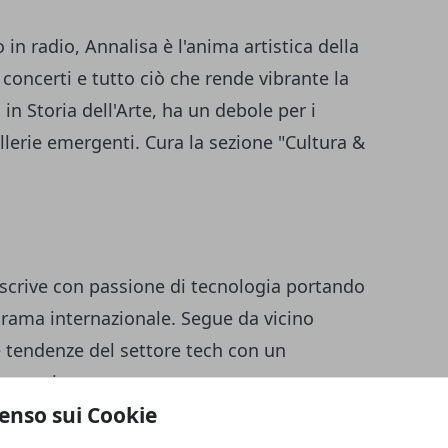
in radio, Annalisa è l'anima artistica della
concerti e tutto ciò che rende vibrante la
 in Storia dell'Arte, ha un debole per i
allerie emergenti. Cura la sezione "Cultura &
 scrive con passione di tecnologia portando
norama internazionale. Segue da vicino
 tendenze del settore tech con un
a tutti.
enso sui Cookie
empo Libero