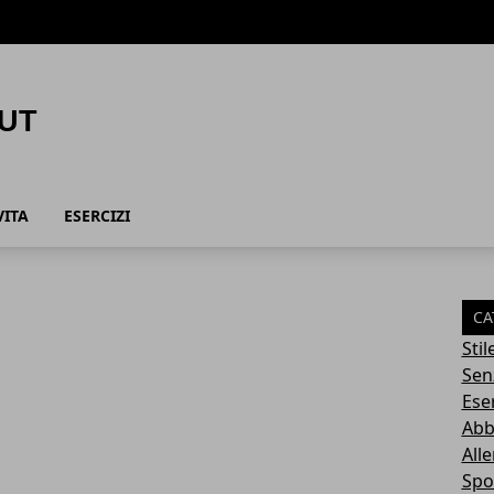
VITA
ESERCIZI
CA
Stil
Sen
Eser
Abb
All
Spo